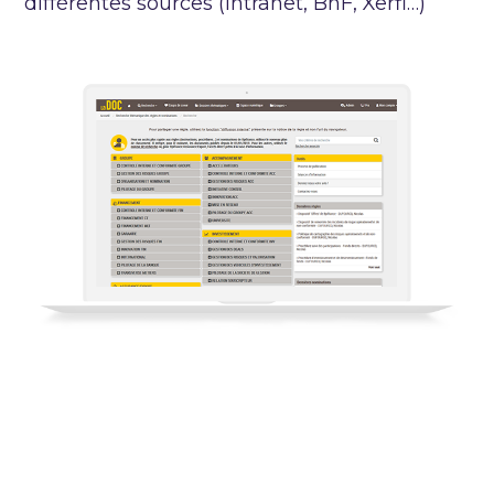
différentes sources (intranet, BnF, Xerfi…)