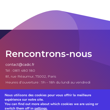
Rencontrons-nous
contact@cadic.fr
Tél : 0811 480 180
81, rue Réaumur, 75002, Paris
Heures d’ouverture : 9h – 18h du lundi au vendredi
Nous utilisons des cookies pour vous offrir la meilleure
expérience sur notre site.
|
|
You can find out more about which cookies we are using or
Mentions légales
CGU
Politique de confidentialité
switch them off in
settings
.