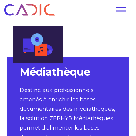
Médiathèque
Destiné aux professionnels
amenés à enrichir les bases
documentaires des médiathèques,
la solution ZEPHYR Médiathèques
permet d’alimenter les bases