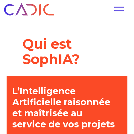
Qui est
SophIA?
L’Intelligence
Artificielle
raisonnée
et maîtrisée au
service de
vos
projets